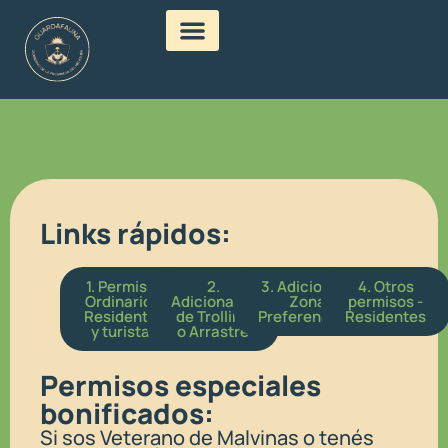
Links rápidos:
1. Permisos
2.
3. Adicionales
4. Otros
Ordinarios.
Adicionales
Zonas
permisos​ -
Residentes
de Trolling
Preferenciales​
Residentes
y turistas
o Arrastre​
Permisos especiales
bonificados:
Si sos Veterano de Malvinas o tenés