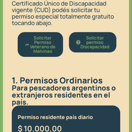
Certificado Único de Discapacidad
vigente (CUD) podés solicitar tu
permiso especial totalmente gratuito
tocando abajo.
Solicitar
Solicitar
Permiso
permiso
Veterano de
Discapacidad
Malvinas
1. Permisos Ordinarios
Para pescadores argentinos o
extranjeros residentes en el
país.
Permiso residente país diario
$
10.000,00