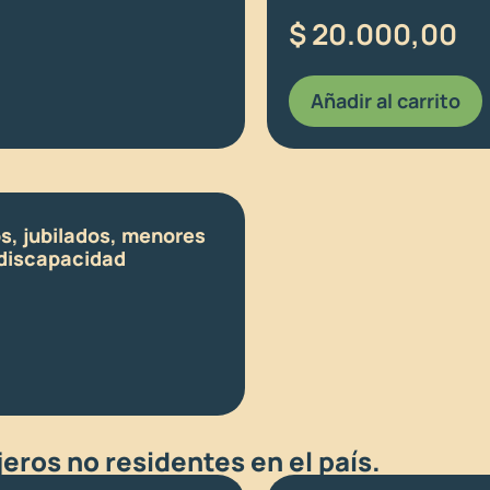
$
20.000,00
Añadir al carrito
s, jubilados, menores
 discapacidad
eros no residentes en el país.