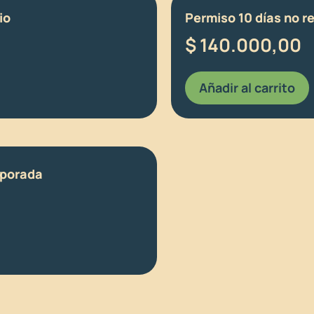
io
Permiso 10 días no r
$
140.000,00
Añadir al carrito
mporada