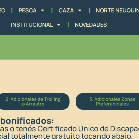
EO
PESCA
CAZA
NORTE NEUQUI
INSTITUCIONAL
NOVEDADES
2. Adicionales de Trolling
3. Adicionales Zonas
o Arrastre​
Preferenciales​
 bonificados:
nas o tenés Certificado Único de Discap
cial totalmente gratuito tocando abajo.