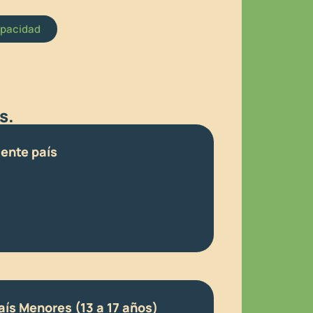
apacidad
s.
dente país
ís Menores (13 a 17 años)