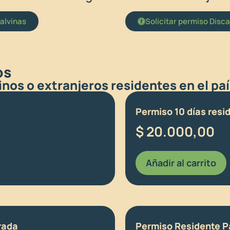
alvinas
Solicitar permiso Disc
os
nos o extranjeros residentes en el paí
Permiso 10 días resi
$
20.000,00
Añadir al carrito
rada
Permiso Residente Pa