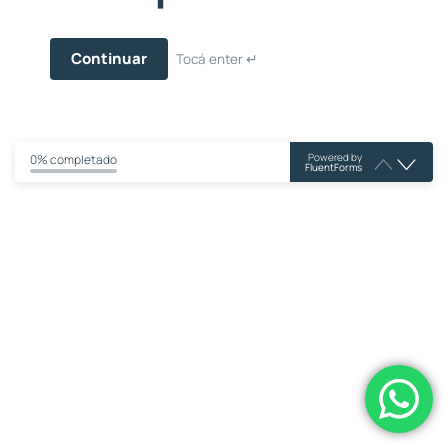
Continuar
Tocá enter ↵
Powered by
0% completado
FluentForms