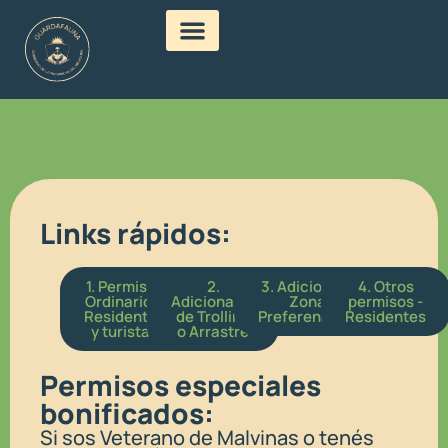
Links rápidos:
1. Permisos
2.
3. Adicionales
4. Otros
Ordinarios.
Adicionales
Zonas
permisos​ -
Residentes
de Trolling
Preferenciales​
Residentes
y turistas
o Arrastre​
Permisos especiales
bonificados:
Si sos Veterano de Malvinas o tenés