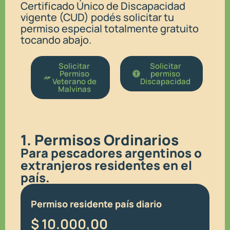
Certificado Único de Discapacidad
vigente (CUD) podés solicitar tu
permiso especial totalmente gratuito
tocando abajo.
Solicitar
Solicitar
Permiso
permiso
Veterano de
Discapacidad
Malvinas
1. Permisos Ordinarios
Para pescadores argentinos o
extranjeros residentes en el
país.
Permiso residente país diario
$
10.000,00