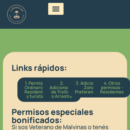
Links rápidos:
1. Permisos
2.
3. Adicionales
4. Otros
Ordinarios.
Adicionales
Zonas
permisos​ -
Residentes
de Trolling
Preferenciales​
Residentes
y turistas
o Arrastre​
Permisos especiales
bonificados:
Si sos Veterano de Malvinas o tenés