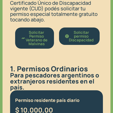
Certificado Único de Discapacidad
vigente (CUD) podés solicitar tu
permiso especial totalmente gratuito
tocando abajo.
Solicitar
Solicitar
Permiso
permiso
Veterano de
Discapacidad
Malvinas
1. Permisos Ordinarios
Para pescadores argentinos o
extranjeros residentes en el
país.
Permiso residente país diario
$
10.000,00