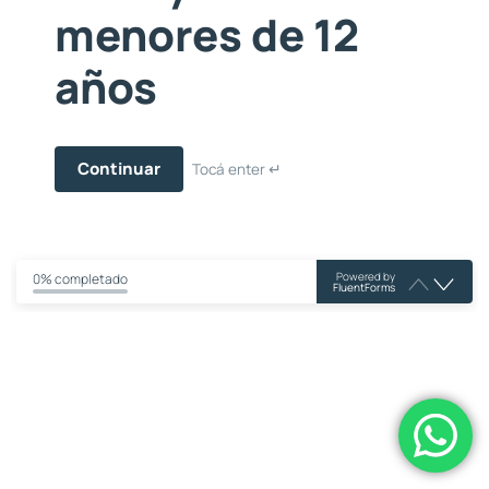
menores de 12
años
Continuar
Tocá enter ↵
Powered by
0% completado
FluentForms