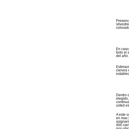
Presenc
silvestr
colorad
En caso
todo el 
del año.
Estimac
ciervos 
estable
Dentro d
elegido,
continua
usted es
A este v
en mas 
asignará
400 cier
nos ubic