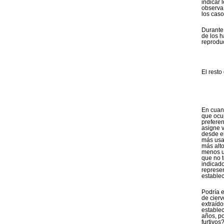
indicar 
observa
los caso
Durante
de los 
reprodu
El resto
En cuan
que ocu
preferen
asigne 
desde e
más usad
más alt
menos ut
que no 
indicado
represe
establec
Podría 
de cier
extraído
establec
años, p
furtivos