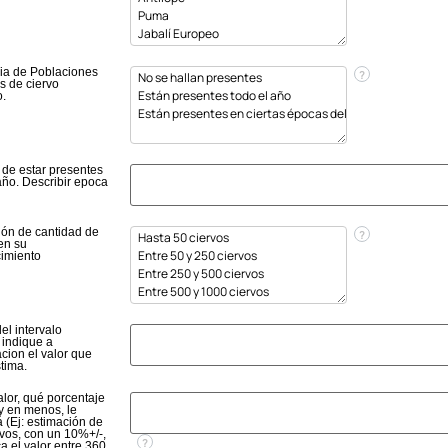
ia de Poblaciones
?
es de ciervo
o.
 de estar presentes
año. Describir epoca
ión de cantidad de
?
en su
cimiento
el intervalo
 indique a
cion el valor que
tima.
alor, qué porcentaje
y en menos, le
 (Ej: estimación de
vos, con un 10%+/-,
?
a el valor entre 360