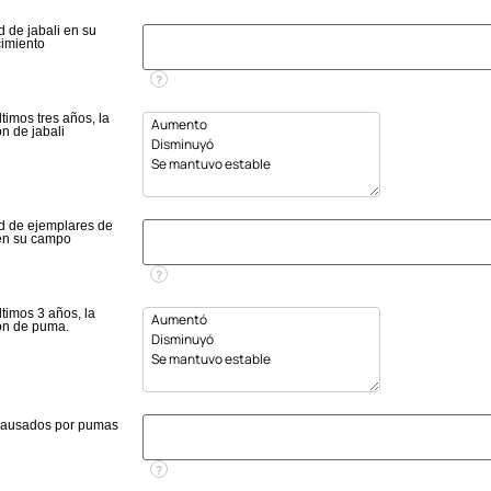
 de jabali en su
cimiento
?
ltimos tres años, la
n de jabali
d de ejemplares de
en su campo
?
ltimos 3 años, la
ón de puma.
ausados por pumas
?