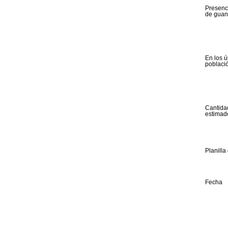
Presenc
de guan
En los ú
poblaci
Cantida
estimad
Planilla
Fecha