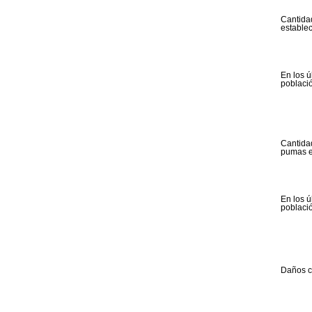
Cantidad
estable
En los ú
població
Cantida
pumas 
En los ú
poblaci
Daños c