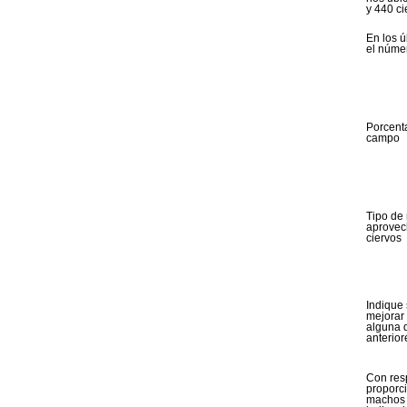
y 440 ci
En los ú
el númer
Porcenta
campo
Tipo de
aprovec
ciervos
Indique 
mejorar 
alguna 
anterior
Con res
proporci
machos 