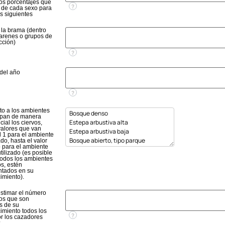
los porcentajes que
?
 de cada sexo para
s siguientes
 la brama (dentro
harenes o grupos de
cción)
?
 del año
?
to a los ambientes
pan de manera
cial los ciervos,
valores que van
l 1 para el ambiente
o, hasta el valor
o para el ambiente
ilizado (es posible
todos los ambientes
s, estén
ntados en su
imiento).
estimar el número
vos que son
s de su
imiento todos los
?
or los cazadores
?