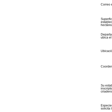
Correo e
Superfic
estable
hectáre
Departa
ubica el
Ubicació
Coorden
Su esta
inscript
criadero
Especie
solicita