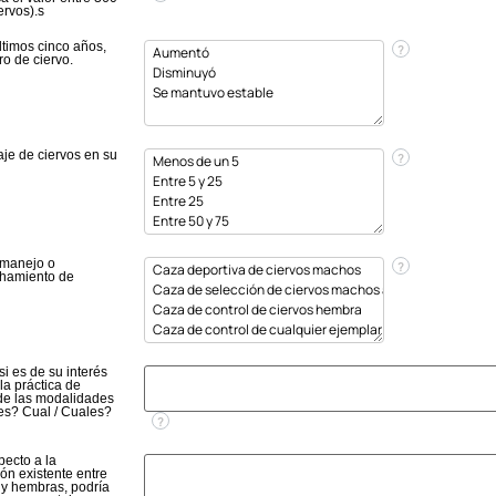
ervos).s
ltimos cinco años,
?
o de ciervo.
je de ciervos en su
?
 manejo o
?
hamiento de
si es de su interés
la práctica de
de las modalidades
es? Cual / Cuales?
?
pecto a la
ón existente entre
y hembras, podría