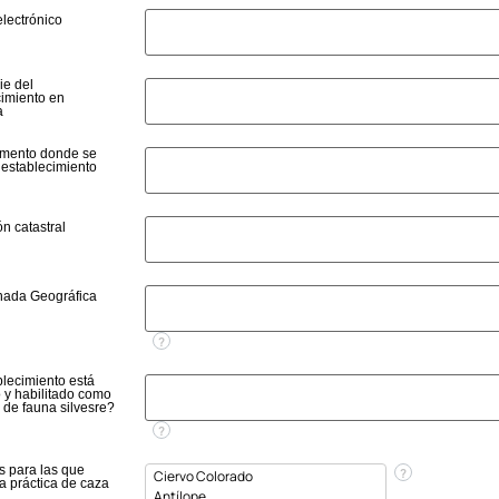
lectrónico
ie del
cimiento en
a
mento donde se
 establecimiento
n catastral
ada Geográfica
?
blecimiento está
o y habilitado como
 de fauna silvesre?
?
s para las que
?
 la práctica de caza